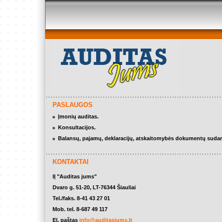
PASLAUGOS
Įmonių auditas.
Konsultacijos.
Balansų, pajamų, deklaracijų, atskaitomybės dokumentų suda
KONTAKTAI
IĮ "Auditas jums"
Dvaro g. 51-20, LT-76344 Šiauliai
Tel./faks. 8-41 43 27 01
Mob. tel. 8-687 49 117
El. paštas
info@auditasjums.lt